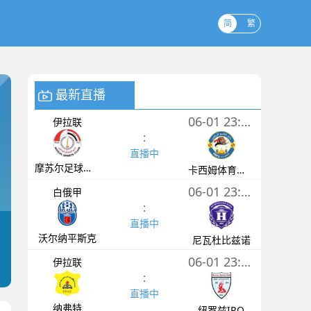
简
繁
最新直播
06-01 23:00
伊拉联
:
直播中
摩苏尔足球俱乐部
卡西姆体育俱乐部
06-01 23:00
白俄甲
:
直播中
沃尔纳平斯克
尼瓦杜比兹诺
06-01 23:00
伊拉联
:
直播中
纳弗特
纽罗兹IRQ