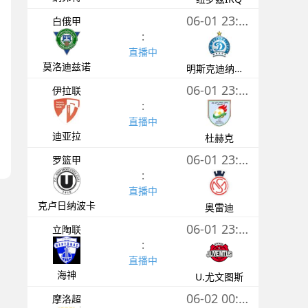
06-01 23:00
白俄甲
:
直播中
莫洛迪兹诺
明斯克迪纳摩后备队
06-01 23:00
伊拉联
:
直播中
迪亚拉
杜赫克
06-01 23:00
罗篮甲
:
直播中
克卢日纳波卡
奥雷迪
06-01 23:50
立陶联
:
直播中
海神
U.尤文图斯
06-02 00:00
摩洛超