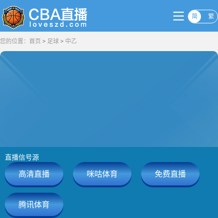
简
繁
您的位置：
首页
>
足球
>
中乙
直播信号源
高清直播
咪咕体育
免费直播
腾讯体育