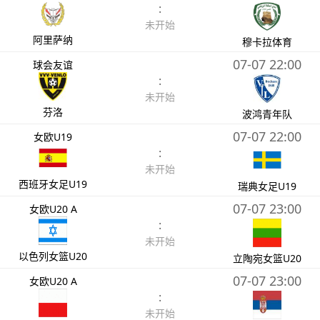
:
未开始
阿里萨纳
穆卡拉体育
07-07 22:00
球会友谊
:
未开始
芬洛
波鸿青年队
07-07 22:00
女欧U19
:
未开始
西班牙女足U19
瑞典女足U19
07-07 23:00
女欧U20 A
:
未开始
以色列女篮U20
立陶宛女篮U20
07-07 23:00
女欧U20 A
:
未开始