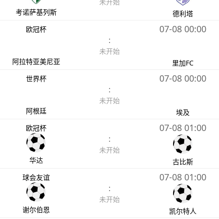
未开始
考诺萨基列斯
德利塔
07-08 00:00
欧冠杯
:
未开始
阿拉特亚美尼亚
里加FC
07-08 00:00
世界杯
:
未开始
阿根廷
埃及
07-08 01:00
欧冠杯
:
未开始
华达
古比斯
07-08 01:00
球会友谊
:
未开始
谢尔伯恩
凯尔特人