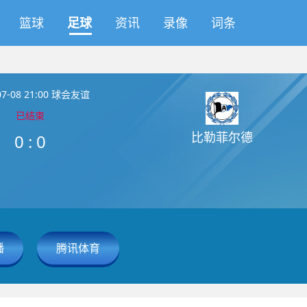
篮球
足球
资讯
录像
词条
07-08 21:00 球会友谊
已结束
比勒菲尔德
0
:
0
播
腾讯体育