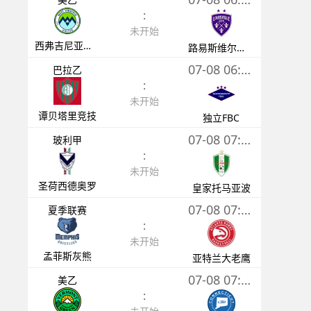
:
未开始
西弗吉尼亚联盟
路易斯维尔城B队
07-08 06:00
巴拉乙
:
未开始
谭贝塔里竞技
独立FBC
07-08 07:00
玻利甲
:
未开始
圣荷西德奥罗
皇家托马亚波
07-08 07:00
夏季联赛
:
未开始
孟菲斯灰熊
亚特兰大老鹰
07-08 07:00
美乙
: