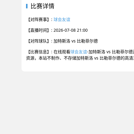
比赛详情
【对阵赛事】:
球会友谊
【直播时间】: 2026-07-08 21:00
【对阵球队】: 加特斯洛 vs 比勒菲尔德
【比赛信息】: 在线观看
球会友谊
-加特斯洛 vs 比勒菲尔
资源，本站不制作、不存储加特斯洛 vs 比勒菲尔德的高