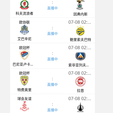
:
直播中
科夫流浪者
因弗内斯
07-08 02:00
欧协联
:
直播中
艾巴辛尼
鲍里索夫巴特
07-08 02:30
欧冠杯
:
直播中
巴尼亚卢卡战士
索非亚列夫斯基
07-08 02:30
欧冠杯
:
直播中
特费奥里
拉恩
07-08 02:30
球会友谊
:
直播中