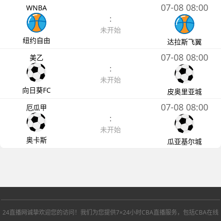
07-08 08:00
WNBA
:
未开始
纽约自由
达拉斯飞翼
07-08 08:00
美乙
:
未开始
向日葵FC
皮奥里亚城
07-08 08:00
厄瓜甲
:
未开始
奥卡斯
瓜亚基尔城
24直播网诚挚欢迎您的访问！我们为您提供7×24小时CBA直播服务，包括CBA在线