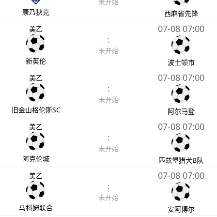
未开始
康乃狄克
西麻省先锋
07-08 07:00
美乙
:
未开始
新英伦
波士顿市
07-08 07:00
美乙
:
未开始
旧金山格伦斯SC
阿尔马登
07-08 07:00
美乙
:
未开始
阿克伦城
匹兹堡猎犬B队
07-08 07:00
美乙
:
未开始
马科姆联合
安阿博尔