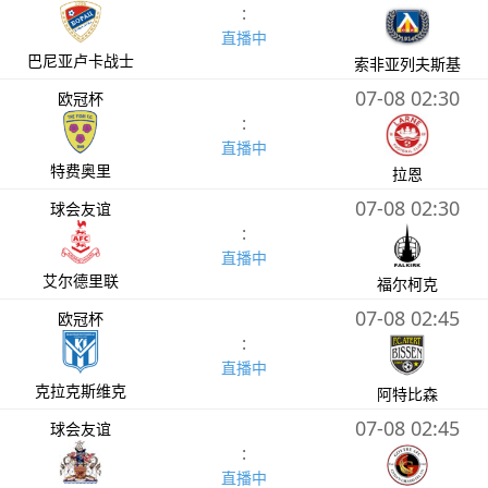
:
直播中
巴尼亚卢卡战士
索非亚列夫斯基
07-08 02:30
欧冠杯
:
直播中
特费奥里
拉恩
07-08 02:30
球会友谊
:
直播中
艾尔德里联
福尔柯克
07-08 02:45
欧冠杯
:
直播中
克拉克斯维克
阿特比森
07-08 02:45
球会友谊
:
直播中