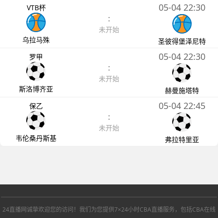
05-04 22:30
VTB杯
:
未开始
乌拉马殊
圣彼得堡泽尼特
05-04 22:30
罗甲
:
未开始
斯洛博齐亚
赫曼施塔特
05-04 22:45
保乙
:
未开始
韦伦桑丹斯基
弗拉特里亚
24直播网诚挚欢迎您的访问！我们为您提供7×24小时CBA直播服务，包括CBA在线