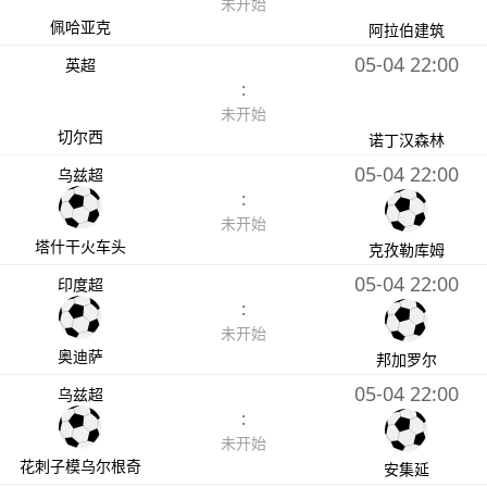
未开始
佩哈亚克
阿拉伯建筑
05-04 22:00
英超
:
未开始
切尔西
诺丁汉森林
05-04 22:00
乌兹超
:
未开始
塔什干火车头
克孜勒库姆
05-04 22:00
印度超
:
未开始
奥迪萨
邦加罗尔
05-04 22:00
乌兹超
:
未开始
花刺子模乌尔根奇
安集延