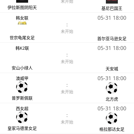
未开始
伊拉斯图阴阳天
基尼巴国王
05-31 18:00
韩女联
:
未开始
世宗龟尾女足
首尔亚马逊女足
05-31 18:00
韩K2联
:
未开始
安山小绿人
天安城
05-31 18:00
澳威甲
:
未开始
普罗斯佩联
北方虎
05-31 18:00
西女超
:
未开始
皇家马德里女足
格拉那达女足