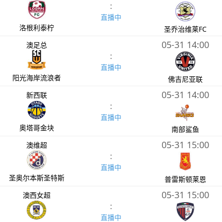
:
直播中
洛根利泰柠
圣乔治维莱FC
05-31 14:00
澳足总
:
直播中
阳光海岸流浪者
佛吉尼亚联
05-31 14:00
新西联
:
直播中
奥塔哥金块
南部鲨鱼
05-31 15:00
澳维超
:
直播中
圣奥尔本斯圣特斯
普雷斯顿莱恩
05-31 15:00
澳西女超
:
直播中