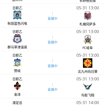
长野琶扼搂
05-31 13:00
日职乙
:
直播中
秋田蓝色闪电
札幌冈萨多
05-31 13:00
日职乙
:
直播中
群马草津温泉
FC岐阜
05-31 13:00
日职乙
:
直播中
赞岐
北九州向日葵
05-31 13:00
日职乙
:
直播中
金泽
鸟取飞翔
05-31 14:00
澳足总