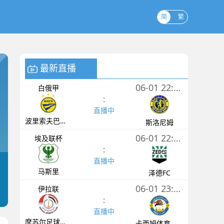
简
繁
最新直播
06-01 22:00
白俄甲
:
直播中
波里索夫巴特B队
斯洛尼姆
06-01 22:00
埃及联杯
:
直播中
马斯里
泽德FC
06-01 23:00
伊拉联
:
直播中
摩苏尔足球俱乐部
卡西姆体育俱乐部