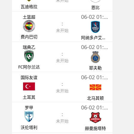
未开始
瓦迪格拉
恩比
06-02 01:00
土篮超
:
未开始
费内巴切
阿纳多卢艾菲斯
06-02 01:30
瑞典乙
:
未开始
FC阿尔兰达
耶夫勒
06-02 01:30
国际友谊
:
未开始
土耳其
北马其顿
06-02 01:30
罗甲
:
未开始
沃伦塔利
赫曼施塔特