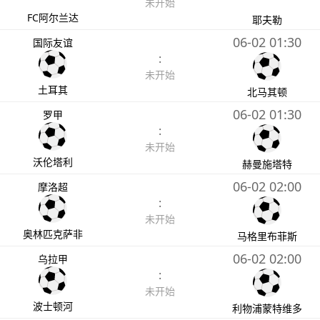
未开始
FC阿尔兰达
耶夫勒
06-02 01:30
国际友谊
:
未开始
土耳其
北马其顿
06-02 01:30
罗甲
:
未开始
沃伦塔利
赫曼施塔特
06-02 02:00
摩洛超
:
未开始
奥林匹克萨非
马格里布菲斯
06-02 02:00
乌拉甲
:
未开始
波士顿河
利物浦蒙特维多