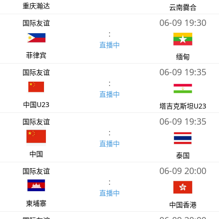
重庆瀚达
云南爨合
06-09 19:30
国际友谊
:
直播中
菲律宾
缅甸
06-09 19:35
国际友谊
:
直播中
中国U23
塔吉克斯坦U23
06-09 19:35
国际友谊
:
直播中
中国
泰国
06-09 20:00
国际友谊
:
直播中
柬埔寨
中国香港