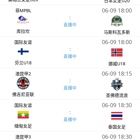
日本女足U20
06-09 18:00
菲MPBL
:
直播中
库拉坎
马斯科瓦多斯
06-09 18:00
国际友谊
:
直播中
芬兰U18
挪威U18
06-09 18:15
澳昆甲2
:
直播中
佛吉尼亚联
圣佛德流浪
06-09 18:30
国际友谊
:
直播中
缅甸女足
泰国女足
06-09 18:30
澳昆甲3