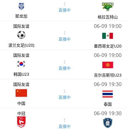
:
直播中
耶龙加
格拉瓦特山
06-09 19:00
国际友谊
:
直播中
波兰女足(U20)
墨西哥女足U20
06-09 19:00
国际友谊
:
直播中
韩国U23
吉尔吉斯坦U23
06-09 19:30
国际友谊
:
直播中
中国
泰国
06-09 19:30
中冠
:
直播中