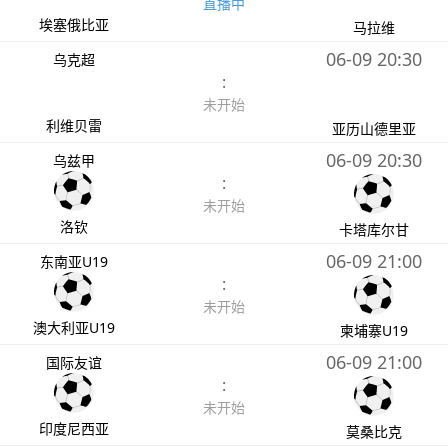
直播中
埃塞俄比亚
马拉维
06-09 20:30
乌克超
:
未开始
利维贝雷
亚历山德里亚
06-09 20:30
乌兹甲
:
未开始
洛钦
卡塔库尔甘
06-09 21:00
东南亚U19
:
未开始
澳大利亚U19
柬埔寨U19
06-09 21:00
国际友谊
:
未开始
印度尼西亚
莫桑比克