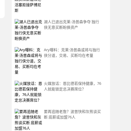
湖人已退出克莱-汤普森争夺 独行
侠无意买断盼换资产
Ary曝料：克莱·汤普森或将与独行
侠分道，交易、买断均在考量
火媒放话：恩比德若保持健康，76
人就能锁定总决赛席位？
要再追随老詹？波普快和灰熊谈买
断 底薪或加盟76人