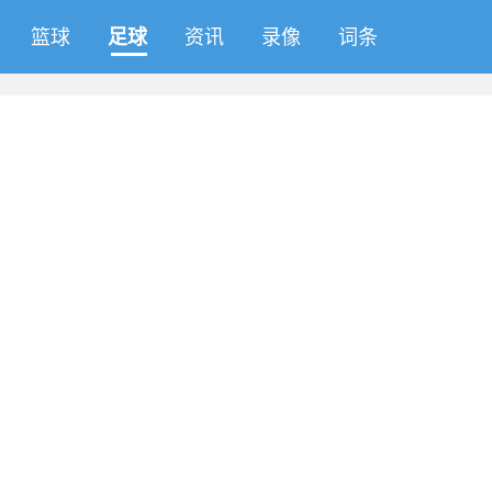
篮球
足球
资讯
录像
词条