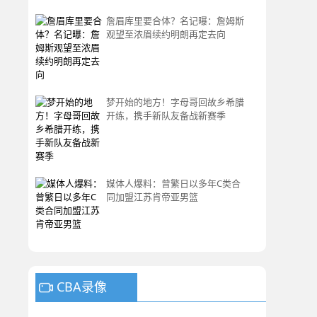
詹眉库里要合体？名记曝：詹姆斯
观望至浓眉续约明朗再定去向
梦开始的地方！字母哥回故乡希腊
开练，携手新队友备战新赛季
媒体人爆料：曾繁日以多年C类合
同加盟江苏肯帝亚男篮
CBA录像