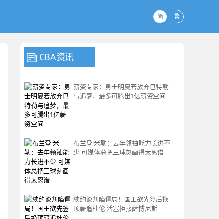
简
繁
CBA资讯
薪资专家：勇士明夏若放弃巴特勒
与追梦，最多可腾出1亿薪资空间
布兰登·米勒：去年领袖能力长进不
少 可媒体总把三球刻画得太离谱
续约谈判陷僵局！国王欲先签后换
顶薪追杜伦 活塞拒接萨博尼斯