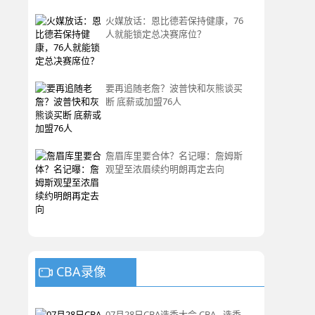
火媒放话：恩比德若保持健康，76
人就能锁定总决赛席位？
要再追随老詹？波普快和灰熊谈买
断 底薪或加盟76人
詹眉库里要合体？名记曝：詹姆斯
观望至浓眉续约明朗再定去向
CBA录像
07月28日CBA选秀大会 CBA - 选秀