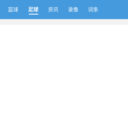
篮球
足球
资讯
录像
词条