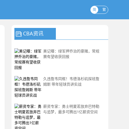
简
繁
CBA资讯
美记曝：绿军押乔治的豪赌，常规
赛有望收获回报
久违詹韦同框！韦德洛杉矶探班詹
姆斯 带年轻球员讲实战
薪资专家：勇士明夏若放弃巴特勒
与追梦，最多可腾出1亿薪资空间