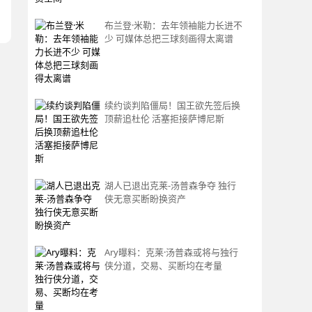
布兰登·米勒：去年领袖能力长进不
少 可媒体总把三球刻画得太离谱
续约谈判陷僵局！国王欲先签后换
顶薪追杜伦 活塞拒接萨博尼斯
湖人已退出克莱-汤普森争夺 独行
侠无意买断盼换资产
Ary曝料：克莱·汤普森或将与独行
侠分道，交易、买断均在考量