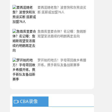
要再追随老詹？波普快和灰熊谈买
断 底薪或加盟76人
詹眉库里要合体？名记曝：詹姆斯
观望至浓眉续约明朗再定去向
梦开始的地方！字母哥回故乡希腊
开练，携手新队友备战新赛季
CBA录像