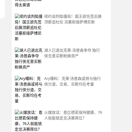
续约谈判陷僵局！国王欲先签后换
顶薪追杜伦 活塞拒接萨博尼斯
湖人已退出克莱-汤普森争夺 独行
侠无意买断盼换资产
Ary曝料：克莱·汤普森或将与独行
侠分道，交易、买断均在考量
火媒放话：恩比德若保持健康，76
人就能锁定总决赛席位？