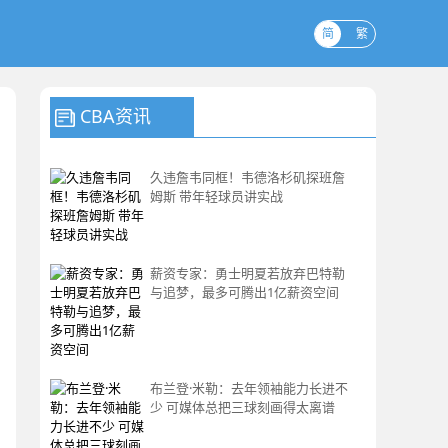
简
繁
CBA资讯
久违詹韦同框！韦德洛杉矶探班詹
姆斯 带年轻球员讲实战
薪资专家：勇士明夏若放弃巴特勒
与追梦，最多可腾出1亿薪资空间
布兰登·米勒：去年领袖能力长进不
少 可媒体总把三球刻画得太离谱