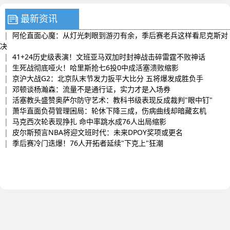
最新资讯
|
阿伦直面心魔：从灯光刺眼到游刃有余，季后赛老兵这样看尼克斯对
决
|
41+24历史级表演！文班亚马双加时封神战击碎雷霆不败神话
|
生死战彻底哑火！哈里斯抢七6投0中成活塞溃败缩影
|
京沪大战G2：北京队末节发力扳平大比分 五将爆发成胜负手
|
邓顿谈杨瀚森：流量不是通行证，实力才是入场券
|
活塞教头盛赞奥萨尔防守艺术：教科书级表现反成裁判"眼中钉"
|
萧华直面负荷管理困局：轮休下降三成，伤病曲线却暗藏玄机
|
马克西次轮表现挣扎 命中率跳水成76人出局缩影
|
皮尔斯预言NBA将迎文班时代：未来DPOY奖项或更名
|
季后赛冷门迭爆！76人开拓者延续"下克上"狂潮