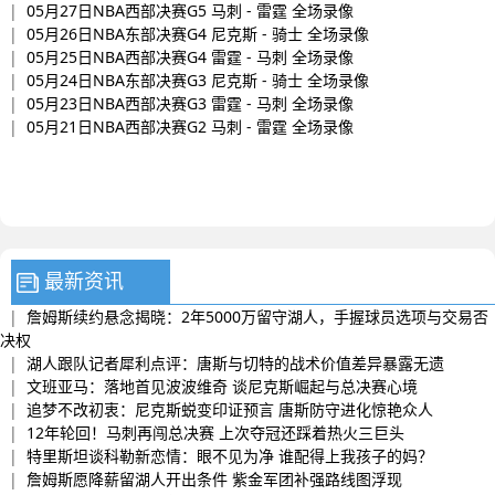
|
05月27日NBA西部决赛G5 马刺 - 雷霆 全场录像
|
05月26日NBA东部决赛G4 尼克斯 - 骑士 全场录像
|
05月25日NBA西部决赛G4 雷霆 - 马刺 全场录像
|
05月24日NBA东部决赛G3 尼克斯 - 骑士 全场录像
|
05月23日NBA西部决赛G3 雷霆 - 马刺 全场录像
|
05月21日NBA西部决赛G2 马刺 - 雷霆 全场录像
最新资讯
|
詹姆斯续约悬念揭晓：2年5000万留守湖人，手握球员选项与交易否
决权
|
湖人跟队记者犀利点评：唐斯与切特的战术价值差异暴露无遗
|
文班亚马：落地首见波波维奇 谈尼克斯崛起与总决赛心境
|
追梦不改初衷：尼克斯蜕变印证预言 唐斯防守进化惊艳众人
|
12年轮回！马刺再闯总决赛 上次夺冠还踩着热火三巨头
|
特里斯坦谈科勒新恋情：眼不见为净 谁配得上我孩子的妈？
|
詹姆斯愿降薪留湖人开出条件 紫金军团补强路线图浮现