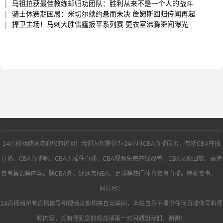
|
马祖拉获最佳教练却归功团队：胜利从来不是一个人的战斗
|
骑士休赛期困局：米切尔续约悬而未决 詹姆斯回归传闻再起
|
捍卫主场！马刺大胜雷霆扳平系列赛 更衣室沸腾瞬间曝光
24直播网诚挚欢迎您的访问！我们为您提供7×24小时CBA直播服务，包括CBA在线
直播、CBA直播吧、CBA无插件直播、CBA视频免费在线观看、CBA录像回放、高清
赛事集锦等内容。除CBA外，还涵盖NBA、足球等热门体育赛事直播。精彩赛事，一
网打尽！
24直播网所有直播信号和视频录像均来自互联网，本站自身不提供任何直播信号和视
频内容，如有侵犯您的权益请第一时间通知我们，谢谢！