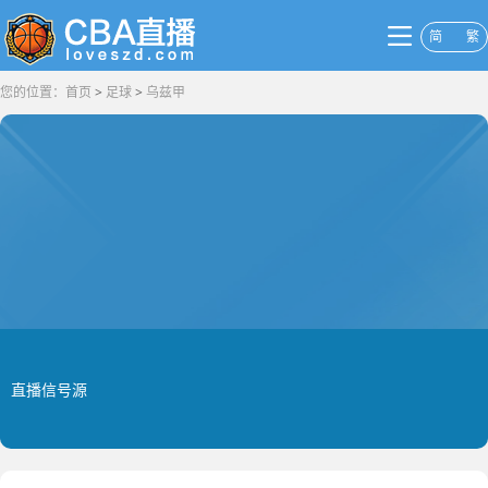
简
繁
您的位置：
首页
>
足球
>
乌兹甲
直播信号源