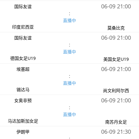
06-09 21:00
国际友谊
:
直播中
印度尼西亚
莫桑比克
06-09 21:00
国际友谊
:
直播中
德国女足U19
美国女足U19
06-09 21:00
埃塞超
:
直播中
锡达马
尚文利阿尔西
06-09 21:00
女奥非预
:
直播中
马达加斯加女足
南苏丹女足
06-09 21:30
伊朗甲
: