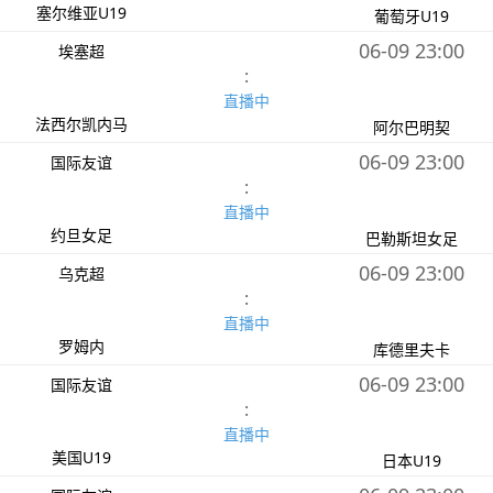
塞尔维亚U19
葡萄牙U19
06-09 23:00
埃塞超
:
直播中
法西尔凯内马
阿尔巴明契
06-09 23:00
国际友谊
:
直播中
约旦女足
巴勒斯坦女足
06-09 23:00
乌克超
:
直播中
罗姆内
库德里夫卡
06-09 23:00
国际友谊
:
直播中
美国U19
日本U19