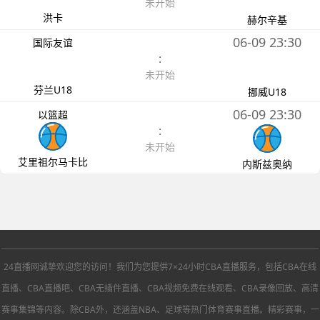
未开始
洪卡
赫尔辛基
06-09 23:30
国际友谊
:
未开始
芬兰U18
挪威U18
06-09 23:30
以篮超
:
未开始
艾里祖尔马卡比
内斯兹奥纳
24直播网诚挚欢迎您的访问！我们为您提供7×24小时CBA直播服务，包括CBA在线
直播、CBA直播吧、CBA无插件直播、CBA视频免费在线观看、CBA录像回放、高清
赛事集锦等内容。除CBA外，还涵盖NBA、足球等热门体育赛事直播。精彩赛事，一