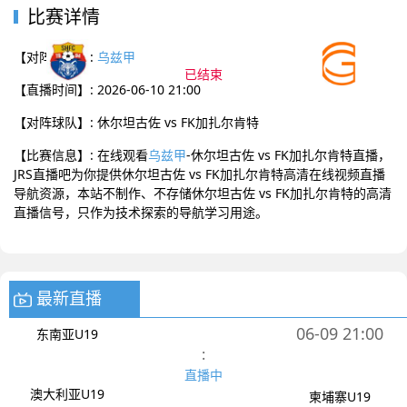
比赛详情
2026-06-10 21:00 乌兹甲
【对阵赛事】:
乌兹甲
已结束
【直播时间】: 2026-06-10 21:00
休尔坦古佐
FK加扎尔肯特
0
:
0
【对阵球队】: 休尔坦古佐 vs FK加扎尔肯特
【比赛信息】: 在线观看
乌兹甲
-休尔坦古佐 vs FK加扎尔肯特直播，
JRS直播吧为你提供休尔坦古佐 vs FK加扎尔肯特高清在线视频直播
导航资源，本站不制作、不存储休尔坦古佐 vs FK加扎尔肯特的高清
直播信号，只作为技术探索的导航学习用途。
最新直播
06-09 21:00
东南亚U19
:
直播中
澳大利亚U19
柬埔寨U19