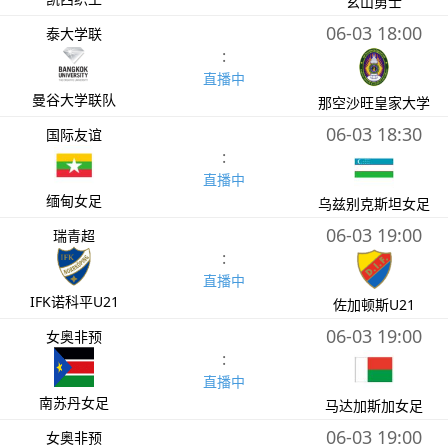
玄山勇士
06-03 18:00
泰大学联
:
直播中
曼谷大学联队
那空沙旺皇家大学
06-03 18:30
国际友谊
:
直播中
缅甸女足
乌兹别克斯坦女足
06-03 19:00
瑞青超
:
直播中
IFK诺科平U21
佐加顿斯U21
06-03 19:00
女奥非预
:
直播中
南苏丹女足
马达加斯加女足
06-03 19:00
女奥非预