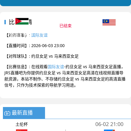
2026-06-03 23:00 国际友谊
比赛详情
已结束
约旦女足
马来西亚女足
0
:
0
【对阵赛事】:
国际友谊
【直播时间】: 2026-06-03 23:00
【对阵球队】: 约旦女足 vs 马来西亚女足
【比赛信息】: 在线观看
国际友谊
-约旦女足 vs 马来西亚女足直播，
JRS直播吧为你提供约旦女足 vs 马来西亚女足高清在线视频直播导
航资源，本站不制作、不存储约旦女足 vs 马来西亚女足的高清直播
信号，只作为技术探索的导航学习用途。
最新直播
06-02 21:00
土伦杯
: