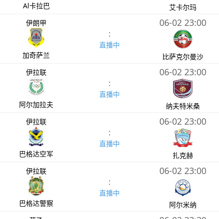
Al卡拉巴
艾卡尔玛
06-02 23:00
伊朗甲
:
直播中
加奇萨兰
比萨克尔曼沙
06-02 23:00
伊拉联
:
直播中
阿尔加拉夫
纳夫特米桑
06-02 23:00
伊拉联
:
直播中
巴格达空军
扎克赫
06-02 23:00
伊拉联
:
直播中
巴格达警察
阿尔米纳