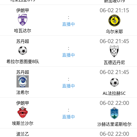
新加坡U19
06-02 21:15
伊朗甲
:
直播中
哈瓦达尔
乌尔米耶
06-02 21:45
苏丹超
:
直播中
希拉尔恩图曼B队
瓦德迈丹尼
06-02 21:45
苏丹超
:
直播中
法希尔
AL法拉赫SC
06-02 22:00
伊朗甲
:
直播中
埃斯兰沙尔
沙赫达里诺斯哈尔
06-02 22:00
波兰乙