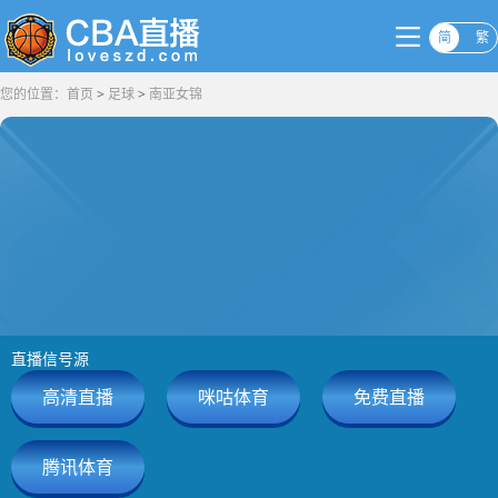
简
繁
您的位置：
首页
>
足球
>
南亚女锦
直播信号源
高清直播
咪咕体育
免费直播
腾讯体育