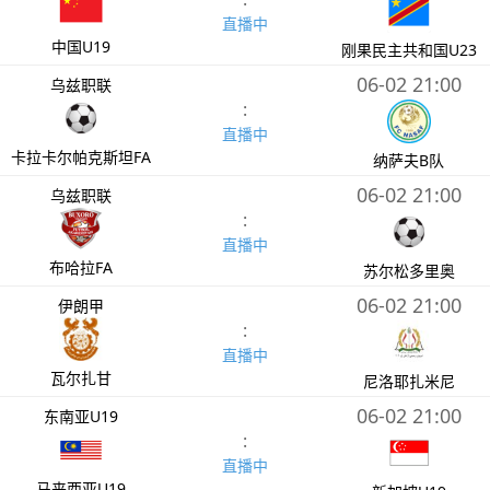
直播中
中国U19
刚果民主共和国U23
06-02 21:00
乌兹职联
:
直播中
卡拉卡尔帕克斯坦FA
纳萨夫B队
06-02 21:00
乌兹职联
:
直播中
布哈拉FA
苏尔松多里奥
06-02 21:00
伊朗甲
:
直播中
瓦尔扎甘
尼洛耶扎米尼
06-02 21:00
东南亚U19
:
直播中
马来西亚U19