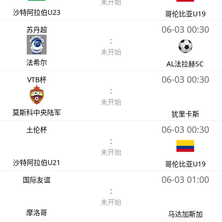
未开始
沙特阿拉伯U23
哥伦比亚U19
06-03 00:30
苏丹超
:
未开始
法希尔
AL法拉赫SC
06-03 00:30
VTB杯
:
未开始
莫斯科中央陆军
犹里卡斯
06-03 00:30
土伦杯
:
未开始
沙特阿拉伯U21
哥伦比亚U19
06-03 01:00
国际友谊
:
未开始
摩洛哥
马达加斯加