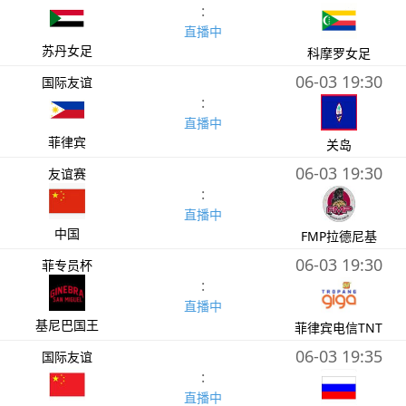
:
直播中
苏丹女足
科摩罗女足
06-03 19:30
国际友谊
:
直播中
菲律宾
关岛
06-03 19:30
友谊赛
:
直播中
中国
FMP拉德尼基
06-03 19:30
菲专员杯
:
直播中
基尼巴国王
菲律宾电信TNT
06-03 19:35
国际友谊
:
直播中