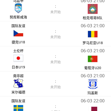
06-03 21:00
乌兹甲
:
未开始
努库斯咸海
柏克塔哥B队
06-03 21:00
国际友谊
:
未开始
捷克U18
罗马尼亚U18
06-03 21:00
土伦杯
:
未开始
日本U19
葡萄牙U20
06-03 21:00
南非超
:
未开始
米尔福德
玛盖斯
06-03 22:00
国际友谊
: