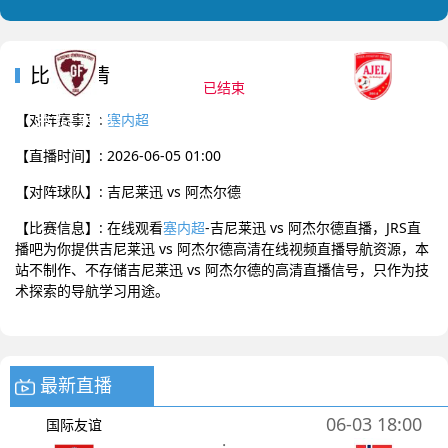
2026-06-05 01:00 塞内超
比赛详情
已结束
吉尼莱迅
阿杰尔德
0
:
0
【对阵赛事】:
塞内超
【直播时间】: 2026-06-05 01:00
【对阵球队】: 吉尼莱迅 vs 阿杰尔德
【比赛信息】: 在线观看
塞内超
-吉尼莱迅 vs 阿杰尔德直播，JRS直
播吧为你提供吉尼莱迅 vs 阿杰尔德高清在线视频直播导航资源，本
站不制作、不存储吉尼莱迅 vs 阿杰尔德的高清直播信号，只作为技
术探索的导航学习用途。
最新直播
06-03 18:00
国际友谊
: