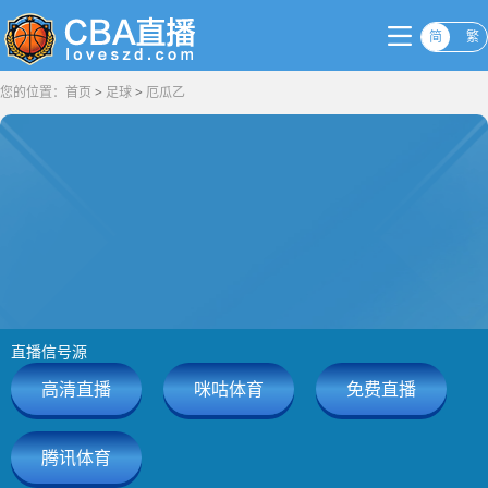
简
繁
您的位置：
首页
>
足球
>
厄瓜乙
直播信号源
高清直播
咪咕体育
免费直播
腾讯体育