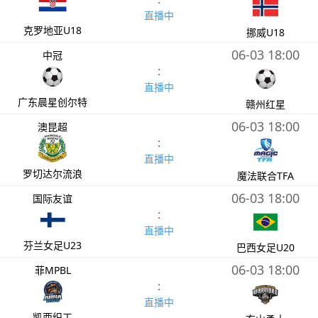
直播中
克罗地亚U18
挪威U18
06-03 18:00
中冠
:
直播中
广东晨星创尔特
赣州红星
06-03 18:00
澳昆超
:
直播中
罗切达尔流浪
魔法联合TFA
06-03 18:00
国际友谊
:
直播中
芬兰女足U23
巴西女足U20
06-03 18:00
菲MPBL
:
直播中
凯西织工