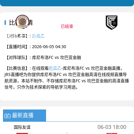
2026-06-05 04:30 厄瓜乙
比赛详情
已结束
库尼布洛FC
坎巴亚金融
0
:
0
【对阵赛事】:
厄瓜乙
【直播时间】: 2026-06-05 04:30
【对阵球队】: 库尼布洛FC vs 坎巴亚金融
【比赛信息】: 在线观看
厄瓜乙
-库尼布洛FC vs 坎巴亚金融直播，
JRS直播吧为你提供库尼布洛FC vs 坎巴亚金融高清在线视频直播导
航资源，本站不制作、不存储库尼布洛FC vs 坎巴亚金融的高清直播
信号，只作为技术探索的导航学习用途。
最新直播
06-03 18:00
国际友谊
: