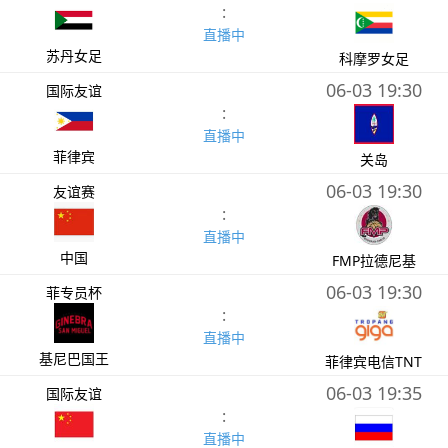
:
直播中
苏丹女足
科摩罗女足
06-03 19:30
国际友谊
:
直播中
菲律宾
关岛
06-03 19:30
友谊赛
:
直播中
中国
FMP拉德尼基
06-03 19:30
菲专员杯
:
直播中
基尼巴国王
菲律宾电信TNT
06-03 19:35
国际友谊
:
直播中