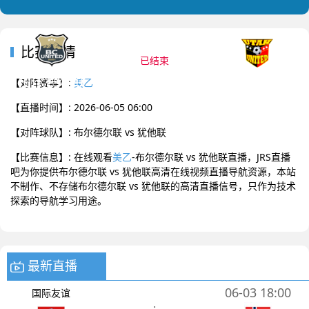
2026-06-05 06:00 美乙
比赛详情
已结束
布尔德尔联
犹他联
0
:
0
【对阵赛事】:
美乙
【直播时间】: 2026-06-05 06:00
【对阵球队】: 布尔德尔联 vs 犹他联
【比赛信息】: 在线观看
美乙
-布尔德尔联 vs 犹他联直播，JRS直播
吧为你提供布尔德尔联 vs 犹他联高清在线视频直播导航资源，本站
不制作、不存储布尔德尔联 vs 犹他联的高清直播信号，只作为技术
探索的导航学习用途。
最新直播
06-03 18:00
国际友谊
: