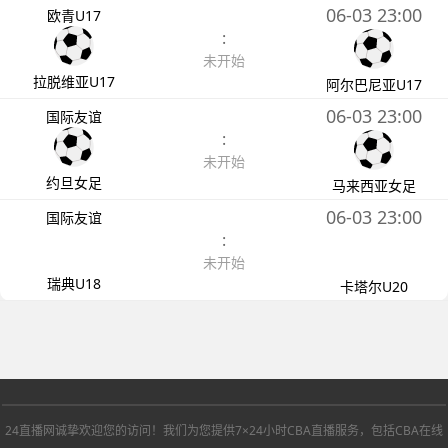
06-03 23:00
欧青U17
:
未开始
拉脱维亚U17
阿尔巴尼亚U17
06-03 23:00
国际友谊
:
未开始
约旦女足
马来西亚女足
06-03 23:00
国际友谊
:
未开始
瑞典U18
卡塔尔U20
24直播网诚挚欢迎您的访问！我们为您提供7×24小时CBA直播服务，包括CBA在线