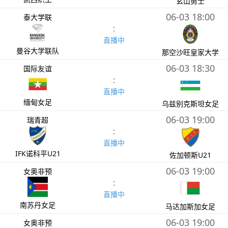
玄山勇士
06-03 18:00
泰大学联
:
直播中
曼谷大学联队
那空沙旺皇家大学
06-03 18:30
国际友谊
:
直播中
缅甸女足
乌兹别克斯坦女足
06-03 19:00
瑞青超
:
直播中
IFK诺科平U21
佐加顿斯U21
06-03 19:00
女奥非预
:
直播中
南苏丹女足
马达加斯加女足
06-03 19:00
女奥非预