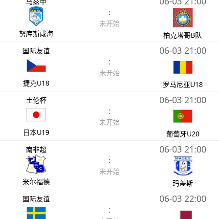
06-03 21:00
乌兹甲
:
未开始
努库斯咸海
柏克塔哥B队
06-03 21:00
国际友谊
:
未开始
捷克U18
罗马尼亚U18
06-03 21:00
土伦杯
:
未开始
日本U19
葡萄牙U20
06-03 21:00
南非超
:
未开始
米尔福德
玛盖斯
06-03 22:00
国际友谊
: