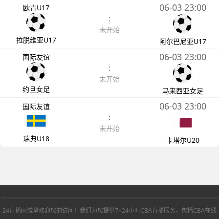
06-03 23:00
欧青U17
:
未开始
拉脱维亚U17
阿尔巴尼亚U17
06-03 23:00
国际友谊
:
未开始
约旦女足
马来西亚女足
06-03 23:00
国际友谊
:
未开始
瑞典U18
卡塔尔U20
24直播网诚挚欢迎您的访问！我们为您提供7×24小时CBA直播服务，包括CBA在线