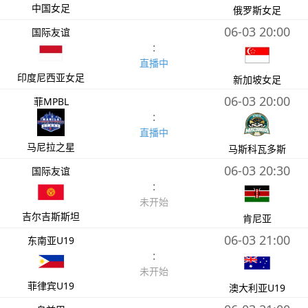
中国女足
俄罗斯女足
06-03 20:00
国际友谊
:
直播中
印度尼西亚女足
新加坡女足
06-03 20:00
菲MPBL
:
直播中
马尼拉之星
马斯科瓦多斯
06-03 20:30
国际友谊
:
未开始
吉尔吉斯斯坦
肯尼亚
06-03 21:00
东南亚U19
:
未开始
菲律宾U19
澳大利亚U19