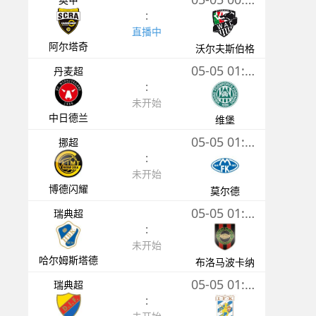
:
直播中
阿尔塔奇
沃尔夫斯伯格
05-05 01:00
丹麦超
:
未开始
中日德兰
维堡
05-05 01:00
挪超
:
未开始
博德闪耀
莫尔德
05-05 01:00
瑞典超
:
未开始
哈尔姆斯塔德
布洛马波卡纳
05-05 01:00
瑞典超
: