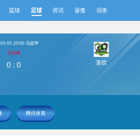
篮球
足球
资讯
录像
词条
-05-05 20:00 乌兹甲
已结束
洛钦
0
:
0
播
腾讯体育