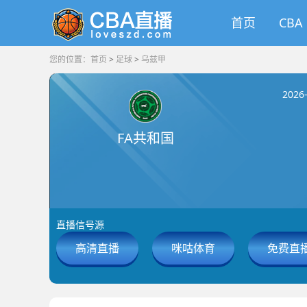
首页
CBA
您的位置：
首页
>
足球
>
乌兹甲
2026
FA共和国
直播信号源
高清直播
咪咕体育
免费直