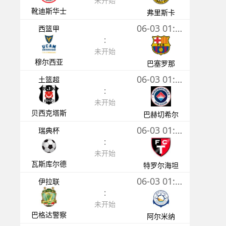
未开始
靴迪斯华士
弗里斯卡
06-03 01:00
西篮甲
:
未开始
穆尔西亚
巴塞罗那
06-03 01:00
土篮超
:
未开始
贝西克塔斯
巴赫切希尔
06-03 01:15
瑞典杯
:
未开始
瓦斯库尔德
特罗尔海坦
06-03 01:30
伊拉联
:
未开始
巴格达警察
阿尔米纳