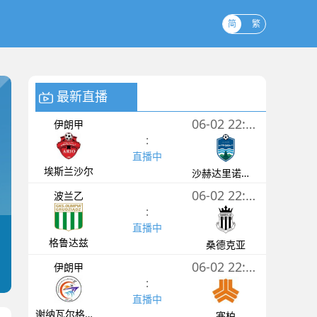
简
繁
最新直播
06-02 22:00
伊朗甲
:
直播中
埃斯兰沙尔
沙赫达里诺斯哈尔
06-02 22:00
波兰乙
:
直播中
格鲁达兹
桑德克亚
06-02 22:30
伊朗甲
:
直播中
谢纳瓦尔格什姆
塞柏