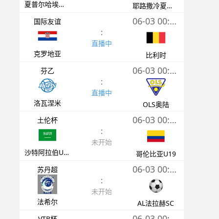
夏普尔哈埃梅克
耶路撒冷夏普尔
06-03 00:00
国际友谊
:
直播中
克罗地亚
比利时
06-03 00:00
芬乙
:
直播中
洛瓦涅米
OLS奥陆
06-03 00:30
土伦杯
:
未开始
沙特阿拉伯U23
哥伦比亚U19
06-03 00:30
苏丹超
:
未开始
法希尔
AL法拉赫SC
06-03 00:30
VTB杯